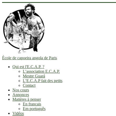
École de capoeira angola de Paris
Qui est l'E.C.A.P. ?
L’association E.C.A.P.
Mestre Guará
L’E.C.A.P fait des petits
Contact
Nos cours
Annonces
Matières à penser
En français
Em português
Vidéos