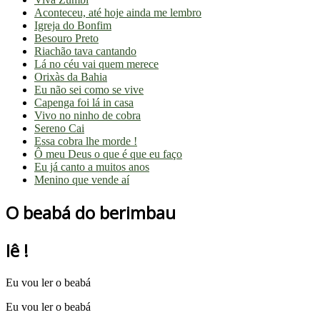
Aconteceu, até hoje ainda me lembro
Igreja do Bonfim
Besouro Preto
Riachão tava cantando
Lá no céu vai quem merece
Orixàs da Bahia
Eu não sei como se vive
Capenga foi lá in casa
Vivo no ninho de cobra
Sereno Cai
Essa cobra lhe morde !
Ô meu Deus o que é que eu faço
Eu já canto a muitos anos
Menino que vende aí
O beabá do berimbau
Iê !
Eu vou ler o beabá
Eu vou ler o beabá