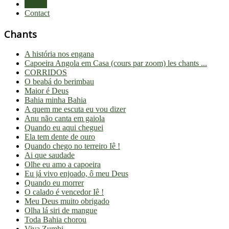
Chants
Contact
Chants
A história nos engana
Capoeira Angola em Casa (cours par zoom) les chants ...
CORRIDOS
O beabá do berimbau
Maior é Deus
Bahia minha Bahia
A quem me escuta eu vou dizer
Anu não canta em gaiola
Quando eu aqui cheguei
Ela tem dente de ouro
Quando chego no terreiro Iê !
Ai que saudade
Olhe eu amo a capoeira
Eu já vivo enjoado, ô meu Deus
Quando eu morrer
O calado é vencedor Iê !
Meu Deus muito obrigado
Olha lá siri de mangue
Toda Bahia chorou
Viva Zumbi